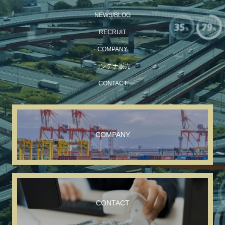
NEWS/BLOG
RECRUIT
COMPANY
コンテナ販売
CONTACT
COMPANY
CONTACT