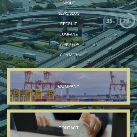
ABOUT
NEWS/BLOG
RECRUIT
COMPANY
コンテナ販売
CONTACT
COMPANY
CONTACT