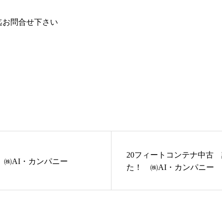
co.jp/迄お問合せ下さい
20フィートコンテナ中古
 ㈱AI・カンパニー
た！ ㈱AI・カンパニー