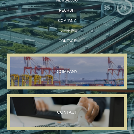
NEWS/BLOG
RECRUIT
COMPANY
コンテナ販売
CONTACT
COMPANY
CONTACT