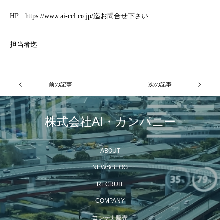
HP https://www.ai-ccl.co.jp/迄お問合せ下さい
担当者迄
前の記事
次の記事
株式会社AI・カンパニー
ABOUT
NEWS/BLOG
RECRUIT
COMPANY
コンテナ販売