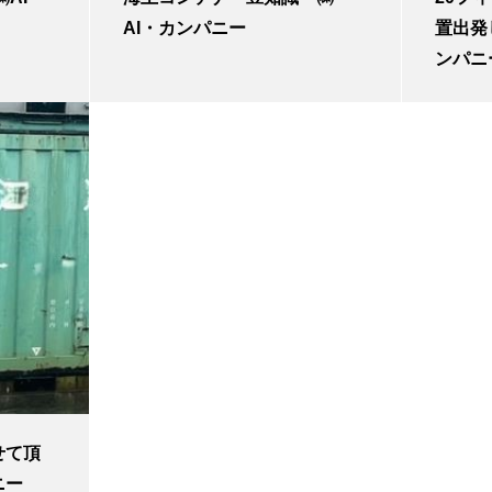
AI・カンパニー
置出発
ンパニ
せて頂
ニー