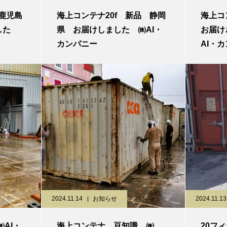
 鹿児島
海上コンテナ20f 新品 静岡
海上コ
ました
県 お届けしました ㈱AI・
お届け
カンパニー
AI・
2024.11.14
お知らせ
2024.11.13
AI・
海上コンテナ 豆知識 ㈱
20フ