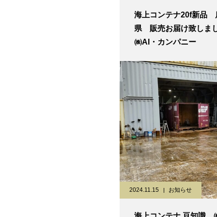
海上コンテナ20f新品
県 販売お届け致し
㈱AI・カンパニー
2024.11.15
お知らせ
海上コンテナ 豆知識 ㈱